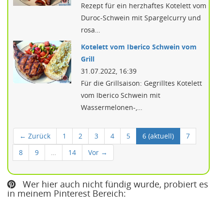
Rezept für ein herzhaftes Kotelett vom
Duroc-Schwein mit Spargelcurry und
rosa…
Kotelett vom Iberico Schwein vom
Grill
31.07.2022, 16:39
Für die Grillsaison: Gegrilltes Kotelett
vom Iberico Schwein mit
Wassermelonen-,…
← Zurück
1
2
3
4
5
6
(aktuell)
7
8
9
…
14
Vor →
Wer hier auch nicht fündig wurde, probiert es
in meinem Pinterest Bereich: